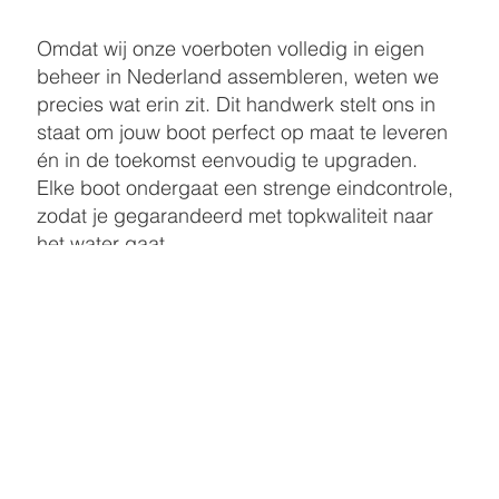
Omdat wij onze voerboten volledig in eigen
beheer in Nederland assembleren, weten we
precies wat erin zit. Dit handwerk stelt ons in
staat om jouw boot perfect op maat te leveren
én in de toekomst eenvoudig te upgraden.
Elke boot ondergaat een strenge eindcontrole,
zodat je gegarandeerd met topkwaliteit naar
het water gaat.
Configureer nu
BENIEUWD WAT ANDERE VISSERS ZEGGEN OVER DE
VOERBOTEN VAN BBOATS?
LEES MEER