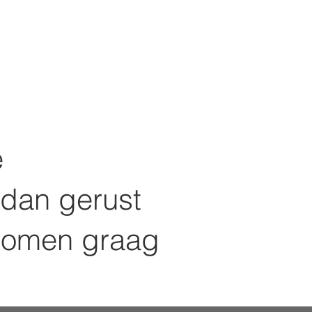
e
 dan gerust
komen graag