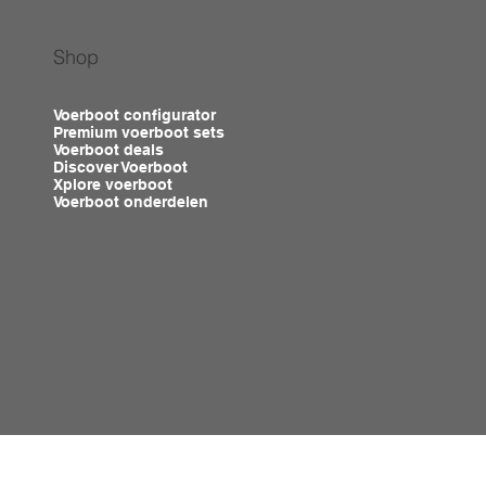
Shop
Voerboot configurator
Premium voerboot sets
Voerboot deals
Discover Voerboot
Xplore voerboot
Voerboot onderdelen