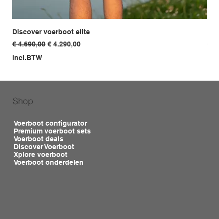
Discover voerboot elite
Dis
Normale prijs
Verkoopprijs
Nor
€ 4.690,00
€ 4.290,00
€ 3
incl.BTW
inc
Shop
Voerboot configurator
Premium voerboot sets
Voerboot deals
Discover Voerboot
Xplore voerboot
Voerboot onderdelen