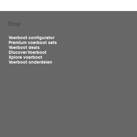
Shop
Voerboot configurator
Premium voerboot sets
Voerboot deals
Discover Voerboot
Xplore voerboot
Voerboot onderdelen