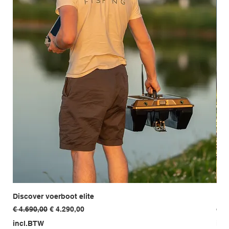
Discover voerboot elite
Dis
Normale prijs
Verkoopprijs
Nor
€ 4.690,00
€ 4.290,00
€ 3
incl.BTW
inc