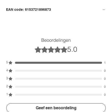
EAN code: 6153721896873
Beoordelingen
5.0
Beoordeeld met 5 uit 5 sterren.
5
1
4
0
3
0
2
0
1
0
Geef een beoordeling