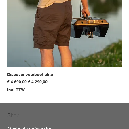
Discover voerboot elite
Dis
Normale prijs
Verkoopprijs
Nor
€ 4.690,00
€ 4.290,00
€ 3
incl.BTW
inc
Shop
Voerboot configurator