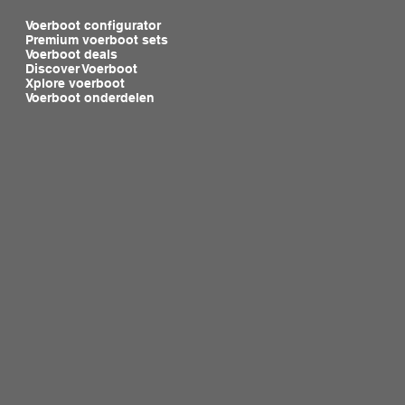
Shop
Voerboot configurator
Premium voerboot sets
Voerboot deals
Discover Voerboot
Xplore voerboot
Voerboot onderdelen