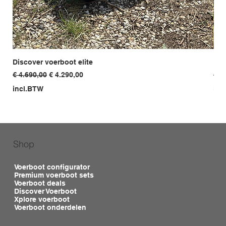
Discover voerboot elite
Dis
Normale prijs
Verkoopprijs
Nor
€ 4.690,00
€ 4.290,00
€ 3
incl.BTW
inc
Shop
Voerboot configurator
Premium voerboot sets
Voerboot deals
Discover Voerboot
Xplore voerboot
Voerboot onderdelen