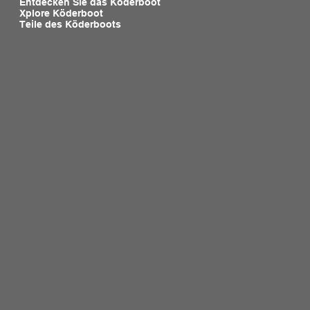
Entdecken Sie das Köderboot
Xplore Köderboot
Teile des Köderboots