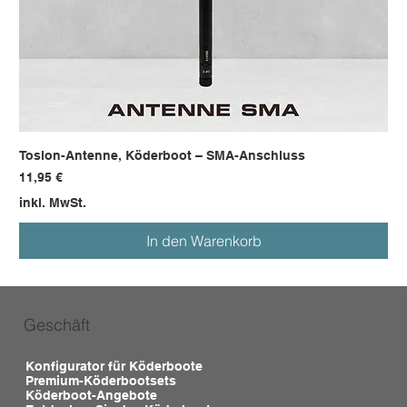
Toslon-Antenne, Köderboot – SMA-Anschluss
Preis
11,95 €
inkl. MwSt.
In den Warenkorb
Geschäft
Konfigurator für Köderboote
Premium-Köderbootsets
Köderboot-Angebote