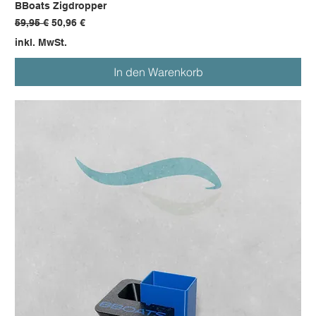
BBoats Zigdropper
Standardpreis
Sale-Preis
59,95 €
50,96 €
inkl. MwSt.
In den Warenkorb