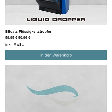
BBoats Flüssigkeitstropfer
Standardpreis
Sale-Preis
59,95 €
50,96 €
inkl. MwSt.
In den Warenkorb