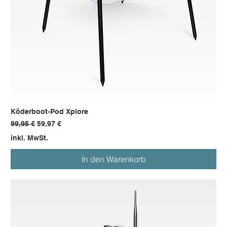
Köderboot-Pod Xplore
Standardpreis
Sale-Preis
99,95 €
59,97 €
inkl. MwSt.
In den Warenkorb