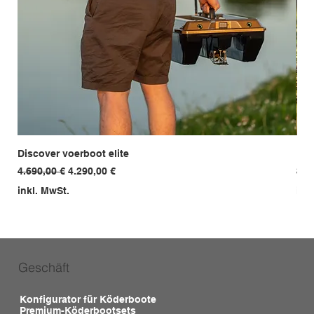
Discover voerboot elite
Ent
Standardpreis
Sale-Preis
Sta
4.690,00 €
4.290,00 €
3.9
inkl. MwSt.
ink
Geschäft
Konfigurator für Köderboote
Premium-Köderbootsets