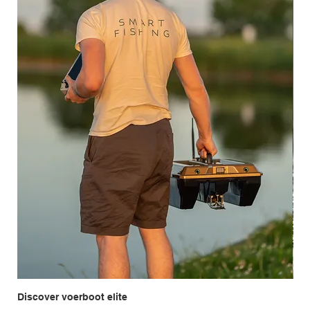
Discover voerboot elite
Ent