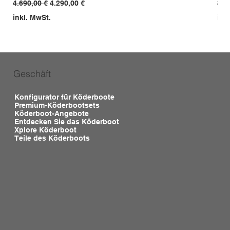
Standardpreis
Sale-Preis
Sta
4.690,00 €
4.290,00 €
3.9
inkl. MwSt.
ink
Geschäft
Konfigurator für Köderboote
Premium-Köderbootsets
Köderboot-Angebote
Entdecken Sie das Köderboot
Xplore Köderboot
Teile des Köderboots