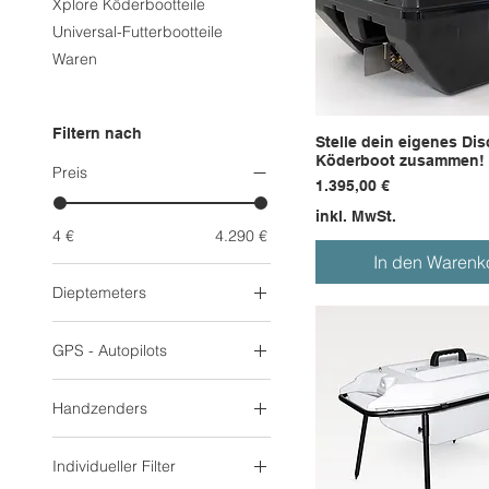
Xplore Köderbootteile
Universal-Futterbootteile
Waren
Filtern nach
Stelle dein eigenes Dis
Köderboot zusammen!
Preis
Preis
1.395,00 €
inkl. MwSt.
4 €
4.290 €
In den Warenk
Dieptemeters
Tiefenmesser und
Fischfinder
GPS - Autopilots
GPS- und
Autopilotsysteme
Handzenders
Fernbedienungen
Individueller Filter