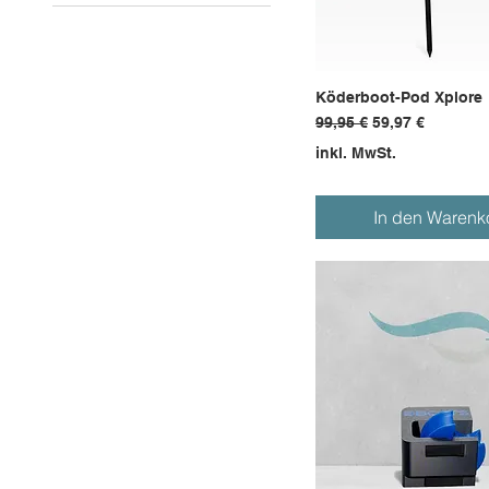
Tiefenmesser und
Fischfinder
Entdecken Sie das
Köderboot
Köderboot-Pod Xplore
GPS- und
Autopilotsysteme
Standardpreis
Sale-Preis
99,95 €
59,97 €
Fernbedienungen
inkl. MwSt.
In den Warenk