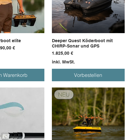
boot elite
Deeper Quest Köderboot mit
CHIRP-Sonar und GPS
s
e-Preis
290,00 €
Preis
1.825,00 €
inkl. MwSt.
en Warenkorb
Vorbestellen
NEU