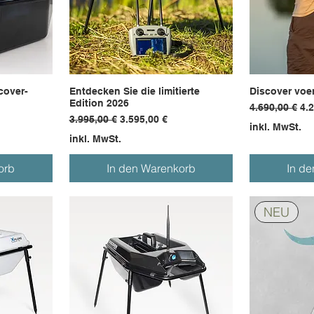
cover-
Entdecken Sie die limitierte
Discover voer
Edition 2026
Standardprei
Sal
4.690,00 €
4.
Standardpreis
Sale-Preis
3.995,00 €
3.595,00 €
inkl. MwSt.
inkl. MwSt.
orb
In den Warenkorb
In d
NEU