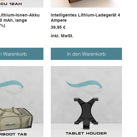
 Lithium-Ionen-Akku
Intelligentes Lithium-Ladegerät 4
00 mAh, lange
Ampere
 %)
Preis
39,95 €
inkl. MwSt.
en Warenkorb
In den Warenkorb