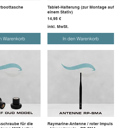
rboottasche
Tablet-Halterung (zur Montage auf
einem Stativ)
Preis
14,95 €
inkl. MwSt.
en Warenkorb
In den Warenkorb
sschraube für die
Raymarine-Antenne / roter Impuls