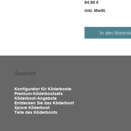
Preis
64,95 €
inkl. MwSt.
In den Warenk
Geschäft
Konfigurator für Köderboote
Premium-Köderbootsets
Köderboot-Angebote
Entdecken Sie das Köderboot
Xplore Köderboot
Teile des Köderboots