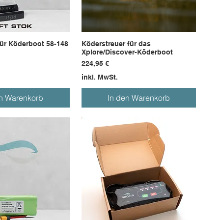
ür Köderboot 58-148
Köderstreuer für das
Xplore/Discover-Köderboot
Preis
224,95 €
inkl. MwSt.
en Warenkorb
In den Warenkorb