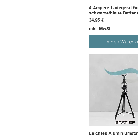
4-Ampere-Ladegerät fü
schwarze/blaue Batteri
Preis
34,95 €
inkl. MwSt.
In den Warenk
Leichtes Aluminiumsta