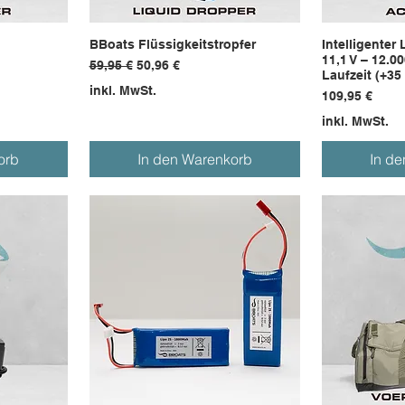
BBoats Flüssigkeitstropfer
Intelligenter
11,1 V – 12.0
Standardpreis
Sale-Preis
59,95 €
50,96 €
Laufzeit (+35
inkl. MwSt.
Preis
109,95 €
inkl. MwSt.
orb
In den Warenkorb
In d