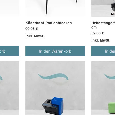
Köderboot-Pod entdecken
Hebestange f
cm
Preis
99,95 €
Preis
59,00 €
inkl. MwSt.
inkl. MwSt.
orb
In den Warenkorb
In d