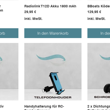
r
Radiolink T12D Akku 1800 mAh
BBoats Köde
en
Preis
Preis
29,95 €
129,95 €
inkl. MwSt.
inkl. MwSt.
orb
In den Warenkorb
In d
tiv
Handyhalterung für RC-
2 x Dichtung