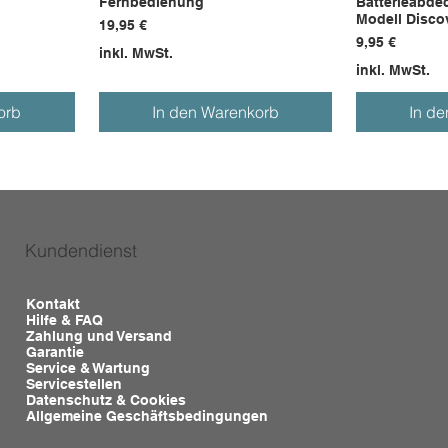
Fernbedienung
Batterieabde
Modell Disco
Preis
19,95 €
Preis
9,95 €
inkl. MwSt.
inkl. MwSt.
orb
In den Warenkorb
In d
Kundendienst
Kontakt
Hilfe & FAQ
Zahlung und Versand
Garantie
Service & Wartung
Servicestellen
Datenschutz & Cookies
Allgemeine Geschäftsbedingungen