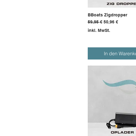
BBoats Zigdropper
Standardpreis
Sale-Preis
59,95 €
50,96 €
inkl. MwSt.
In den Warenk