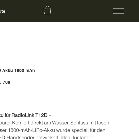
ote
D Akku 1800 mAh
Artikelnummer:
:
708
708
ku für RadioLink T12D
–
arer Komfort direkt am Wasser. Schluss mit losen
eser 1800-mAh-LiPo-Akku wurde speziell für den
D Handsender entwickelt. Ideal für lange