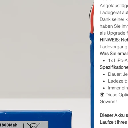
Angelausflüge
Ladegerät auf
Dank seiner 
haben Sie imm
als Upgrade f
HINWEIS:
Ne
Ladevorgang 
Was Sie erhal
1x LiPo-
Spezifikation
Dauer: Je
Ladezeit:
Immer ein
🌍 Diese Opti
Gewinn!
Dieser Akku s
Laufzeit Ihre