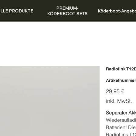
PREMIUM-
LLE PRODUKTE
Köderboot-Angeb
KÖDERBOOT-SETS
Radiolink T12
Artikelnummer
Preis
29,95 €
inkl. MwSt.
Separater Ak
Wiederaufladb
Batterien! Di
RadioLink T12