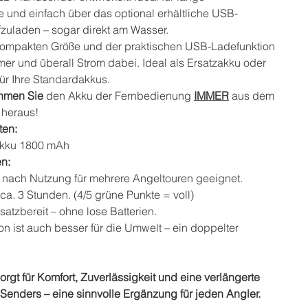
 und einfach über das optional erhältliche USB-
zuladen – sogar direkt am Wasser.
kompakten Größe und der praktischen USB-Ladefunktion
er und überall Strom dabei. Ideal als Ersatzakku oder
ür Ihre Standardakkus.
hmen Sie
den Akku der Fernbedienung
IMMER
aus dem
heraus!
ten:
Akku 1800 mAh
en:
 nach Nutzung für mehrere Angeltouren geeignet.
 ca. 3 Stunden. (4/5 grüne Punkte = voll)
satzbereit – ohne lose Batterien.
on ist auch besser für die Umwelt – ein doppelter
orgt für Komfort, Zuverlässigkeit und eine verlängerte
s Senders – eine sinnvolle Ergänzung für jeden Angler.