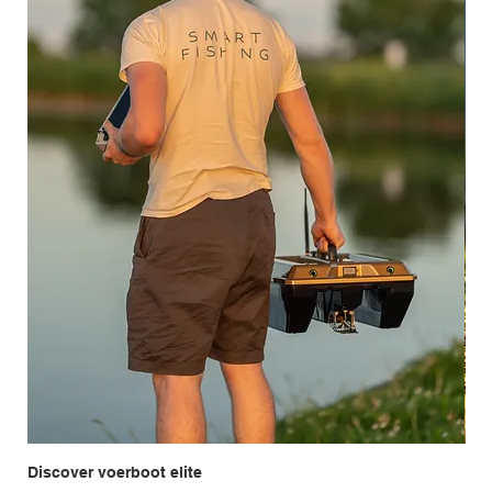
Discover voerboot elite
Ent