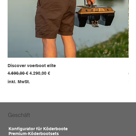
Discover voerboot elite
Ent
Standardpreis
Sale-Preis
Sta
4.690,00 €
4.290,00 €
3.9
inkl. MwSt.
ink
Geschäft
Konfigurator für Köderboote
Premium-Köderbootsets