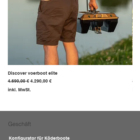
Discover voerboot elite
Ent
Standardpreis
Sale-Preis
Sta
4.690,00 €
4.290,00 €
3.9
inkl. MwSt.
ink
Geschäft
Konfigurator für Köderboote